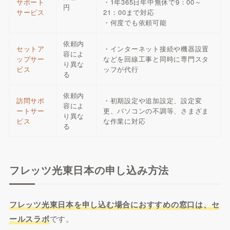
サポート
・1年365日年中無休で9：00～
円
サービス
21：00まで対応
・何度でも依頼可能
依頼内
セットア
・インターネット接続や機器設置
容によ
ップサー
などを回線工事と同時に専門スタ
り異な
ビス
ッフが代行
る
依頼内
訪問サポ
・初期設定や追加設定、設定変
容によ
ートサー
更、パソコンの不調等、さまざま
り異な
ビス
な作業に対応
る
フレッツ光東日本の申し込み方法
フレッツ光東日本を申し込む場合におすすめの窓口は、セ
ールスラボ
です。