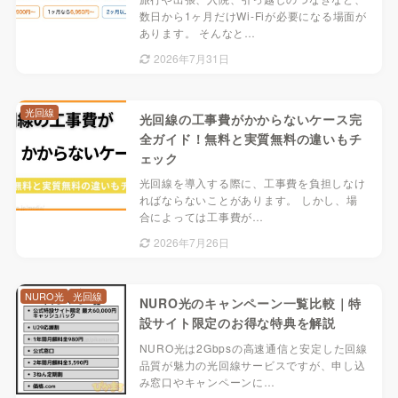
数日から1ヶ月だけWi-Fiが必要になる場面が
あります。 そんなと…
2026年7月31日
光回線
光回線の工事費がかからないケース完
全ガイド！無料と実質無料の違いもチ
ェック
光回線を導入する際に、工事費を負担しなけ
ればならないことがあります。 しかし、場
合によっては工事費が…
2026年7月26日
NURO光
光回線
NURO光のキャンペーン一覧比較｜特
設サイト限定のお得な特典を解説
NURO光は2Gbpsの高速通信と安定した回線
品質が魅力の光回線サービスですが、申し込
み窓口やキャンペーンに…