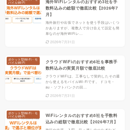
海外WiFiレンタルのおすすめ3社を手
バイルWi-Fi
数料込みの総額で徹底比較【2026年7
月】
海外旅行や出張でネットを使う手段はいくつ
かありますが、複数人で分け合えて設定も簡
単なのが海外WiFiレ…
2026年7月31日
ポケット型Wi-Fi・モ
クラウドWiFiのおすすめ6社を事務手
バイルWi-Fi
数料込みの実質月額で徹底比較
クラウドWiFiは、工事なしで契約したその週
から使えるモバイルWi-Fiです。 ドコモ・
au・ソフトバンクの回…
2026年7月31日
ポケット型Wi-Fi・モ
WiFiレンタルのおすすめ5社を手数料
バイルWi-Fi
込みの総額で徹底比較【2026年7月】
旅行や出張、入院、引っ越しのつなぎなど、