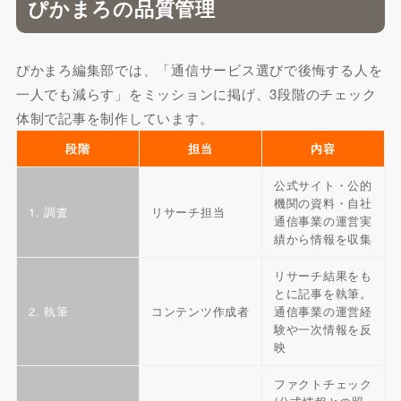
ぴかまろの品質管理
ぴかまろ編集部では、「通信サービス選びで後悔する人を
一人でも減らす」をミッションに掲げ、3段階のチェック
体制で記事を制作しています。
段階
担当
内容
公式サイト・公的
機関の資料・自社
1. 調査
リサーチ担当
通信事業の運営実
績から情報を収集
リサーチ結果をも
とに記事を執筆。
2. 執筆
コンテンツ作成者
通信事業の運営経
験や一次情報を反
映
ファクトチェック