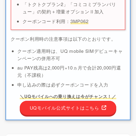
「トクトクプラン2」「コミコミプランバリ
ュー」の契約＋増量オプションⅡ加入
クーポンコード利用：
3MP062
クーポン利用時の注意事項は以下のとおりです。
クーポン適用時は、UQ mobile SIMデビューキャ
ンペーンの併用不可
au PAY残高は2,000円×10ヵ月で合計20,000円還
元（不課税）
申し込みの際は必ずクーポンコードを入力
＼UQモバイルへの乗り換えは今がチャンス！／
UQモバイル公式サイトはこちら