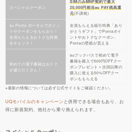
SIMのみMNP契約で最大
スペシャルクーポン
20,000円相当au PAY残高還
元
(不課税)
au Ponta ポータルでポイン
全員もらえる福引特典「あり
トやクーポンをもらおう！
がとうギフト」でPontaポイ
全員もらえるおトクな特典
ントやおトクなクーポン、
をチェック！
Pontaの壁紙が貰える
auブックパスで初めて電子
書籍を購入で500円OFFクー
初めての電子書籍はおトク
ポンプレゼント＋次回以降の
が盛りだくさん！
購入に使える50%OFFクー
ポンももらえる
※最新の情報については必ず公式サイトをご確認ください。
UQモバイルのキャンペーン
と併用できる場合もあり、お
得に新規契約、他社から乗り換えられます。
スペシャルクーポン