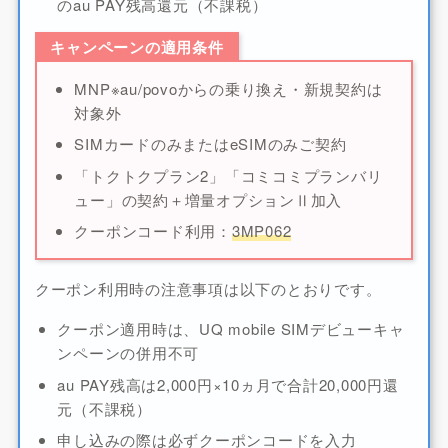
のau PAY残高還元（不課税）
キャンペーンの適用条件
MNP※au/povoからの乗り換え・新規契約は
対象外
SIMカードのみまたはeSIMのみご契約
「トクトクプラン2」「コミコミプランバリ
ュー」の契約＋増量オプションⅡ加入
クーポンコード利用：
3MP062
クーポン利用時の注意事項は以下のとおりです。
クーポン適用時は、UQ mobile SIMデビューキャ
ンペーンの併用不可
au PAY残高は2,000円×10ヵ月で合計20,000円還
元（不課税）
申し込みの際は必ずクーポンコードを入力