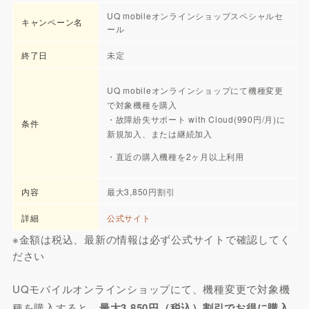
UQ mobileオンラインショップスペシャルセ
キャンペーン名
ール
終了日
未定
UQ mobileオンラインショップにて機種変更
で対象機種を購入
・故障紛失サポート with Cloud(990円/月)に
条件
新規加入、または継続加入
・直近の購入機種を2ヶ月以上利用
内容
最大3,850円割引
詳細
公式サイト
※金額は税込、最新の情報は必ず公式サイトで確認してく
ださい
UQモバイルオンラインショップにて、機種変更で対象機
種を購入すると、
最大3,850円（税込）割引でお得に購入