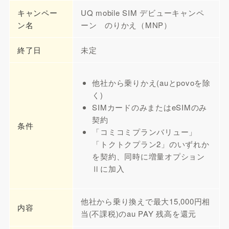
キャンペー
UQ mobile SIM デビューキャンペ
ン名
ーン のりかえ（MNP）
終了日
未定
他社から乗りかえ(auとpovoを除
く)
SIMカードのみまたはeSIMのみ
契約
条件
「コミコミプランバリュー」
「トクトクプラン2」のいずれか
を契約、同時に増量オプション
Ⅱに加入
他社から乗り換えで最大15,000円相
内容
当(不課税)のau PAY 残高を還元