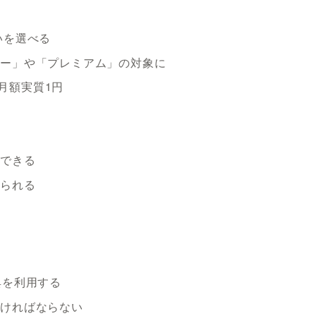
る
いを選べる
ュー」や「プレミアム」の対象に
が月額実質1円
用できる
えられる
典を利用する
なければならない