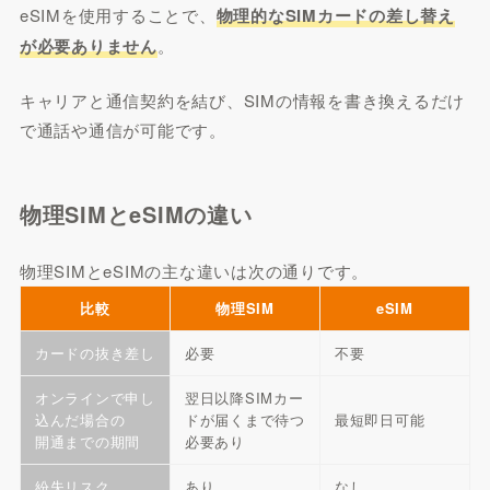
eSIMを使用することで、
物理的なSIMカードの差し替え
が必要ありません
。
キャリアと通信契約を結び、SIMの情報を書き換えるだけ
で通話や通信が可能です。
物理SIMとeSIMの違い
物理SIMとeSIMの主な違いは次の通りです。
比較
物理SIM
eSIM
カードの抜き差し
必要
不要
オンラインで申し
翌日以降SIMカー
込んだ場合の
ドが届くまで待つ
最短即日可能
開通までの期間
必要あり
紛失リスク
あり
なし