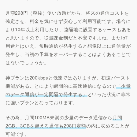
月額298円（税抜）使い放題だから、将来の通信コストを
確定させ、料金を気にせず安心して利用可能です。場合に
より10年以上利用したり、遠隔地に設置するケースもある
と思いますので、従量課金制だと不安ですよね。またIoT
用途とはいえ、常時通信が発生すると想像以上に通信量が
発生し、当初の予算をオーバーすることはよくあることで
はないでしょうか。
神プランは200kbpsと低速ではありますが、初速バースト
機能があることにより瞬間的に高速通信になるので
「少量
のデータ通信が一定間隔で発生する」
といった状況に非常
に強いプランとなっております。
その為、月間100MB未満の少量のデータ通信から
月間
2GB、3GBを超える通信も298円定額
の内に収めることが
可能です。