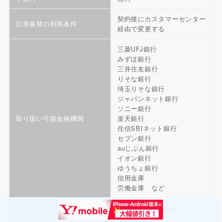
契約後にカスタマーセンター
口座振替の利用条件
経由で変更する
三菱UFJ銀行
みずほ銀行
三井住友銀行
りそな銀行
埼玉りそな銀行
ジャパンネット銀行
ソニー銀行
取り扱い可能金融機関
楽天銀行
住信SBIネット銀行
セブン銀行
auじぶん銀行
イオン銀行
ゆうちょ銀行
信用金庫
労働金庫 など
毎月26・27・28日のいずれ
口座引き落とし日
か