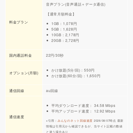
音声プラン(音声通話＋データ通信)
【通常月額料金】
料金プラン
1GB：1,078円
5GB：1,628円
10GB：2,178円
20GB：2,728円
国内通話料金
22円/30秒
かけ放題(5分/回)：550円
オプション(月額)
かけ放題(60分/回)：1,650円
通信回線
au回線
平均ダウンロード速度： 34.58 Mbps
平均アップロード速度： 12.92 Mbps
通信速度
※引用：
みんなのネット回線速度
2026/08/07時点 最新
情報は引用元から確認できるが、当サイト記載の数値
と違う場合あり