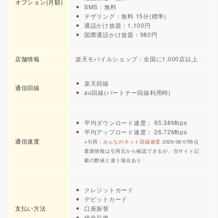
オプション(月額)
SMS：無料
テザリング：無料 15分(標準)
通話かけ放題：1,100円
国際通話かけ放題：980円
店舗情報
楽天モバイルショップ：全国に1,000店以上
楽天回線
通信回線
au回線(パートナー回線利用時)
平均ダウンロード速度： 95.38Mbps
平均アップロード速度： 26.72Mbps
通信速度
※引用：
みんなのネット回線速度
2026/08/07時点
最新情報は引用元から確認できるが、当サイト記
載の数値と違う場合あり
クレジットカード
デビットカード
支払い方法
口座振替
代金引換