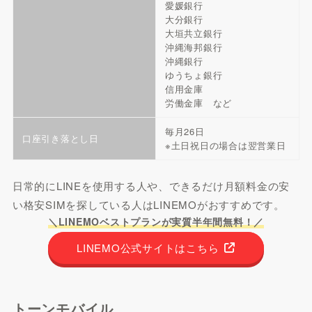
愛媛銀行
大分銀行
大垣共立銀行
沖縄海邦銀行
沖縄銀行
ゆうちょ銀行
信用金庫
労働金庫 など
毎月26日
口座引き落とし日
※土日祝日の場合は翌営業日
日常的にLINEを使用する人や、できるだけ月額料金の安
い格安SIMを探している人はLINEMOがおすすめです。
＼LINEMOベストプランが実質半年間無料！／
LINEMO公式サイトはこちら
トーンモバイル