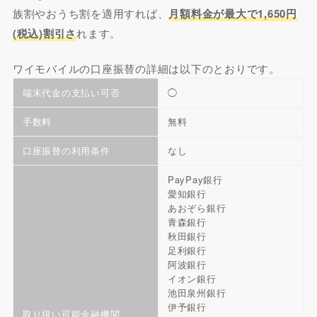
族割やおうち割を適用すれば、
月額料金が最大で1,650円
(税込)割引さ
れます。
ワイモバイルの口座振替の詳細は以下のとおりです。
端末代金の支払い可否
◯
手数料
無料
口座振替の利用条件
なし
PayPay銀行
愛知銀行
あおぞら銀行
青森銀行
秋田銀行
足利銀行
阿波銀行
イオン銀行
池田泉州銀行
伊予銀行
取り扱い可能金融機関