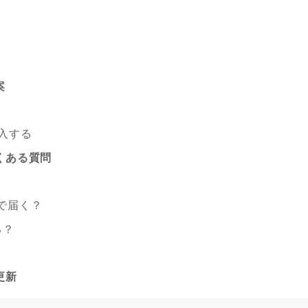
案
購入する
よくある質問
いで届く？
る？
更新