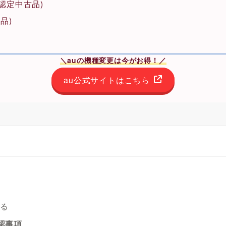
ro (認定中古品)
古品)
＼auの機種変更は今がお得！／
au公式サイトはこちら
える
認事項