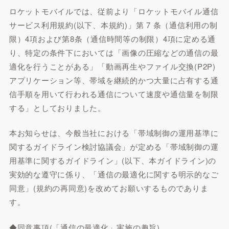
ロケットモバイルでは、従前より「ロケットモバイル通信
サービス利用規約(以下、本規約)」第 7 条（通信利用の制
限）4項および第8条（通信時間等の制限）4項に定める通
り、特定の条件下においては「画像の圧縮などの通信の最
適化を行うことがある」「動画再生やファイル交換(P2P)
アプリケーション等、帯域を継続的かつ大量に占有する通
信手順を用いて行われる通信について速度や通信量を制限
する」としておりました。
本お知らせは、今般当社における「帯域制御の運用基準に
関するガイドライン検討協議会」が定める「帯域制御の運
用基準に関するガイドライン」(以下、本ガイドライン)の
実効的な遵守に係り、「通信の最適化に関する明示的なご
同意」(規約の再同意)を改めてお願いするものでありま
す。
◆同意事項(「通信の最適化」実施の趣旨)